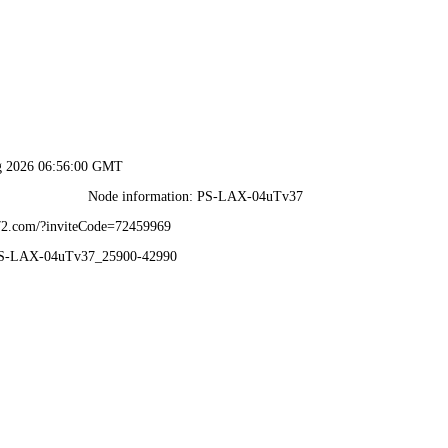
名
新闻
数据
更新于 1 秒前
98
87
士
太阳
vs
vs
101
92
鹿
掘金
中场休息
● 直播
🏆 东部排名
查看全部 →