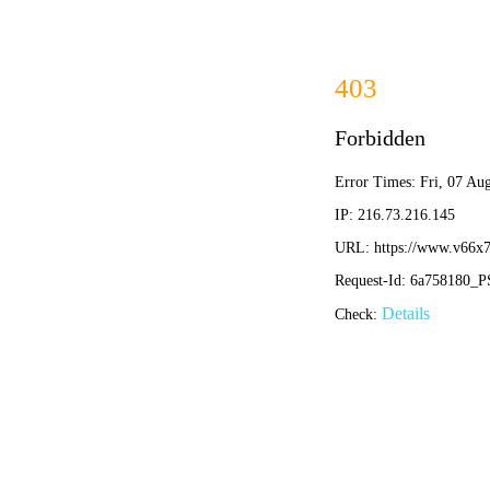
🏀
篮球比分网
首页
比分
赛程
排
实时比分
🔴 直播中
112
湖人
勇
vs
108
凯尔特人
雄
第四节 2:34
完整比分板
今日赛程
季后赛对阵
📋 近期赛程